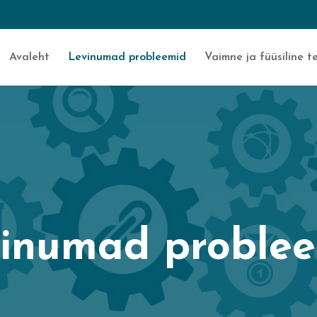
Avaleht
Levinumad probleemid
Vaimne ja füüsiline te
inumad proble