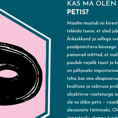
KAS MA OLEN
PETIS?
Maailm muutub nii kiiresti
tekkida tunne, et oled j
Äri­keskkond ja sellega 
peadpööritava kiirusega.
painavad mõtted, et nad e
puudub vajalik taust ja ko
on põhjuseks impostori­s
teha, kas sinu ebapiisavus
koolituse ja sobivuse pro
objektiivse vaatenurga om
ole sa üldse petis – vaja
ülesannete täitmiseks. Ole