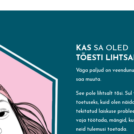
KAS
SA OLED
TÕESTI LIHTSA
Väga paljud on veendunud
saa muuta.
See pole lihtsalt tõsi. Su
toetuseks, kuid olen näid
tekitatud laiskuse problee
vaja töötada, mängid, ku
neid tulemusi toetada.