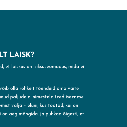
LT LAISK?
, et laiskus on isiksuseomadus, mida ei
l võib olla rohkelt tõendeid oma väite
anud paljudele inimestele teed iseenese
mist välja – eluni, kus töötad, kui on
i on aeg mängida, ja puhkad õigesti, et