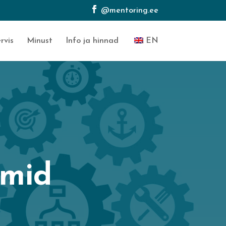
rvis
Minust
Info ja hinnad
EN
emid