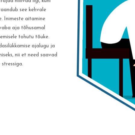
ajad hiilivad ligi, kuni
 taandub see kehvale
e. Inimeste aitamine
 vaba aja tõhusamal
emisele tohutu tõuke.
dasilükkamise ajalugu ja
miseks, nii et need saavad
 stressiga.