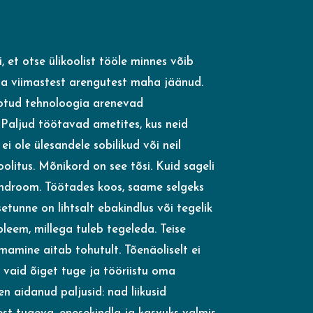
, et otse ülikoolist tööle minnes võib
uba viimastest arengutest maha jäänud.
seotud tehnoloogia arenevad
 Paljud töötavad ametites, kus neid
i ole ülesandele sobilikud või neil
olitus. Mõnikord on see tõsi. Kuid sageli
ündroom. Töötades koos, saame selgeks
e­tunne on lihtsalt ebakindlus või tegelik
bleem, millega tuleb tegeleda. Teise
amine aitab tohutult. Tõenäoliselt ei
d vaid õiget tuge ja tööriistu oma
n aidanud paljusid: nad liikusid