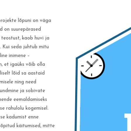
projekte lõpuni on väga
ad on suurepärased
 teostust, kaob huvi ja
. Kui seda juhtub mitu
line inimene –
, et igaüks võib olla
iselt lõid sa aastaid
imisele ning need
tundmine ja sobivate
e nende eemaldamiseks
ise rahulolu kogemisel.
use kadumist enne
 õpitud käitumised, mitte