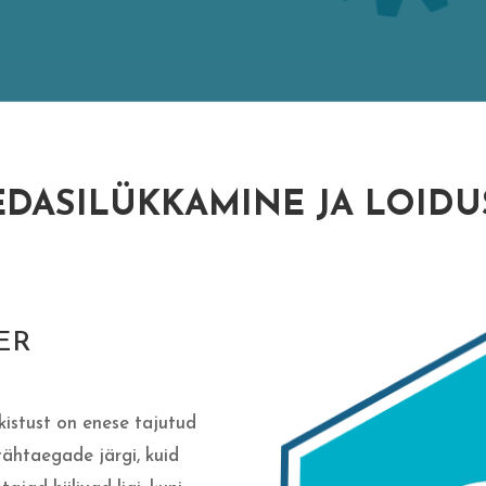
EDASILÜKKAMINE JA LOIDU
ER
kistust on enese tajutud
tähtaegade järgi, kuid