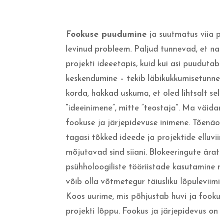
Fookuse puudumine
ja suutmatus viia 
levinud probleem. Paljud tunnevad, et n
projekti ideeetapis, kuid kui asi puudutab
keskendumine – tekib läbikukkumisetunne
korda, hakkad uskuma, et oled lihtsalt sel
“ideeinimene”, mitte “teostaja”. Ma väidan
fookuse ja järjepidevuse inimene. Tõenäol
tagasi tõkked ideede ja projektide elluvi
mõjutavad sind siiani. Blokeeringute ära
psühholoogiliste tööriistade kasutamin
võib olla võtmetegur täiusliku lõpuleviim
Koos uurime, mis põhjustab huvi ja fook
projekti lõppu. Fookus ja järjepidevus on